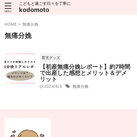
こどもと過ごす日々を丁寧に
kodomoto
HOME
>
無痛分娩
無痛分娩
育児グッズ
【初産無痛分娩レポート】約7時間
で出産した感想とメリット＆デメ
リット
2024/6/3
無痛分娩