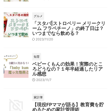
グルメ
「スタバ|ストロベリー メリークリ
ーム フラペチーノ」の終了日は？
いつまでなら飲める？
2023/11/20
知育
ベビーくもんの効果！実際のとこ
ろどうなの？１年半経過したリア
ル感想
2023/11/7
家計簿
【現役FPママが語る】教育費を貯
めるための家計管理術