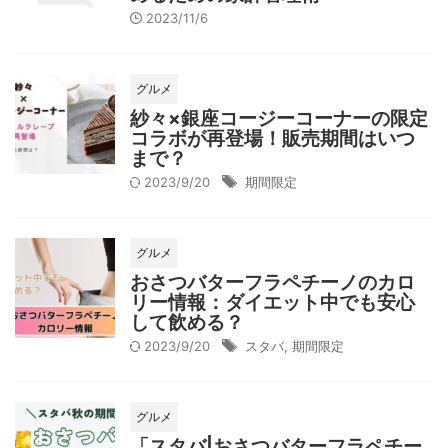
2023/11/6
グルメ
紗々×銀座コージーコーナーの限定
コラボが再登場！販売期間はいつ
まで？
2023/9/20
期間限定
グルメ
おさつバターフラペチーノのカロ
リー情報：ダイエット中でも安心
して飲める？
2023/9/20
スタバ
,
期間限定
グルメ
「スタバ|おさつバターフラペチー